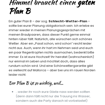
Himmel braucht einen
guten
Plan B
Ein guter Plan B – der sog.
Schlecht-Wetter-Plan
–
sollte bei eurer Planung obligatorisch sein. Ich erlebe es
immer wieder in meinen Planungsgesprächen mit
meinen Brautpaaren, dass dieser Punkt gerne einmal
hinten rüber fällt. Natürlich, alle wünschen sich schönes
Wetter. Aber ein „Passt schon, wird schon“ reicht leider
nicht aus. Auch, wenn ihr hart im Nehmen seid und euch
ein paar Regentropfen nichts ausmachen, bedenkt bitte
immer: Es ist eure Hochzeit! Ihr heiratet (wahrscheinlich)
nur einmal im Leben und möchtet doch, dass alles
rundum schön wird. Und eine Schönwettergarantie gibt
es vielleicht auf Mallorca – aber bei uns im rauen Norden
leider nicht.
Der Plan B ist so wichtig, weil…
…weder ihr noch eure Gäste nass werden sollten
(denn dann fällt nicht nur die Trauung ins Wasser,
sondern auch die Party danach ist vorbelastet)