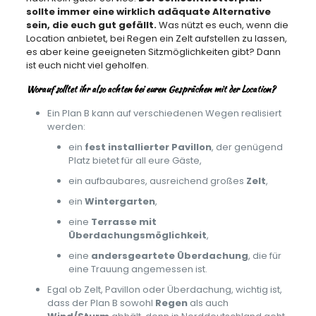
sollte immer eine wirklich adäquate Alternative
sein, die euch gut gefällt.
Was nützt es euch, wenn die
Location anbietet, bei Regen ein Zelt aufstellen zu lassen,
es aber keine geeigneten Sitzmöglichkeiten gibt? Dann
ist euch nicht viel geholfen.
Worauf solltet ihr also achten bei euren Gesprächen mit der Location?
Ein Plan B kann auf verschiedenen Wegen realisiert
werden:
ein
fest installierter Pavillon
, der genügend
Platz bietet für all eure Gäste,
ein aufbaubares, ausreichend großes
Zelt
,
ein
Wintergarten
,
eine
Terrasse mit
Überdachungsmöglichkeit
,
eine
andersgeartete Überdachung
, die für
eine Trauung angemessen ist.
Egal ob Zelt, Pavillon oder Überdachung, wichtig ist,
dass der Plan B sowohl
Regen
als auch