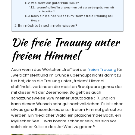
Wie sieht ein guter Plan B aus?
Worauf solltet ihr also achten bei euren Gesprächen mit
der Location?
Noch ein kleines Video zum Thema freie Trauung bei
Regen:
Ihr möchtet noch mehr wissen?
Die freie Trauung unter
freiem Himmel
Auch wenn das Wörtchen „frei“ bei der
freien Trauung
für
„weltlich“ steht und im Grunde überhaupt nichts damit zu
tun hat, dass die Trauung unter „freiem“ Himmel
stattfindet, verbinden die meisten Brautpaare genau das
mit dieser Art der Zeremonie. So geht es auch
schätzungsweise 95% meiner Brautpaare :-). Und ich
kann diesen Wunsch sehr gut nachvollziehen. Es ist schon
etwas ganz Besonderes, unter freiem Himmel getraut zu
werden. Ein friedlicher Wald, ein plätschernder Bach, ein
idyllischer See – was könnte schöner sein, als sich vor
solch einer Kulisse das Ja-Wort zu geben?