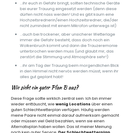
…ihr euch in Gefahr bringt, sollten technische Geräte
bei eurer Trauung eingesetzt werden (denn diese
dürfen nicht nass werden! Und es gibt kaum eine
Hochzeitsrednerin/einen Hochzeitsredner, die/der
nicht zumindest mit einem Mikrofon unterwegs ist)
…auch bei trockener, aber unsicherer Wetterlage
immer die Gefahr besteht, dass doch noch ein
Wolkenbruch kommt und dann die Trauzeremonie
unterbrochen werden muss (und glaubt mir, das
zerstört die Stimmung und Atmosphäre sehr!)
…ihr am Tag der Trauung beim morgendlichen Blick
in den Himmel nicht nervös werden müsst, wenn ihr
alles gut geplant habt!
Wie sieht ein guter Plan B aus?
Diese Frage sollte wirklich zentral sein. Ich bin immer
wieder enttäuscht, wie
wenig Locations
über einen
guten Schlechtwetterplan verfügen. Häufig werden
meine Paare nicht einmal darauf aufmerksam gemacht
oder müssen viel Geld bezahlen, wenn sie einen
Alternativplan haben wollen. Das ist meiner Meinung
nach kein guter Service.
Der Schlechtwetterplan