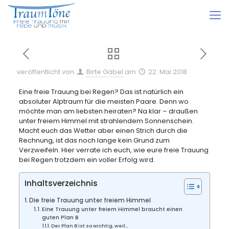
veröffentlicht von
Birte Gäbel
am
22. Mai 2018
Eine freie Trauung bei Regen? Das ist natürlich ein
absoluter Alptraum für die meisten Paare. Denn wo
möchte man am liebsten heiraten? Na klar – draußen
unter freiem Himmel mit strahlendem Sonnenschein.
Macht euch das Wetter aber einen Strich durch die
Rechnung, ist das noch lange kein Grund zum
Verzweifeln. Hier verrate ich euch, wie eure freie Trauung
bei Regen trotzdem ein voller Erfolg wird.
Inhaltsverzeichnis
Die freie Trauung unter freiem Himmel
Eine Trauung unter freiem Himmel braucht einen
guten Plan B
Der Plan B ist so wichtig, weil…