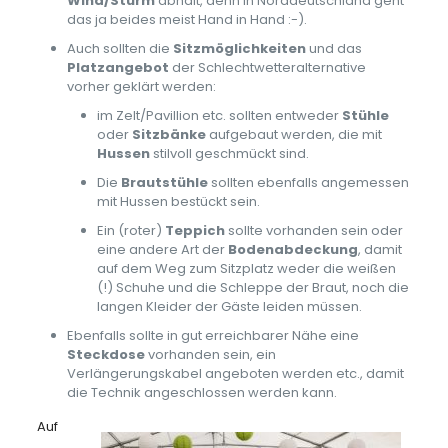
Wind/Sturm
abhält, denn in Norddeutschland geht
das ja beides meist Hand in Hand :-).
Auch sollten die
Sitzmöglichkeiten
und das
Platzangebot
der Schlechtwetteralternative
vorher geklärt werden:
im Zelt/Pavillion etc. sollten entweder
Stühle
oder
Sitzbänke
aufgebaut werden, die mit
Hussen
stilvoll geschmückt sind.
Die
Brautstühle
sollten ebenfalls angemessen
mit Hussen bestückt sein.
Ein (roter)
Teppich
sollte vorhanden sein oder
eine andere Art der
Bodenabdeckung
, damit
auf dem Weg zum Sitzplatz weder die weißen
(!) Schuhe und die Schleppe der Braut, noch die
langen Kleider der Gäste leiden müssen.
Ebenfalls sollte in gut erreichbarer Nähe eine
Steckdose
vorhanden sein, ein
Verlängerungskabel angeboten werden etc., damit
die Technik angeschlossen werden kann.
Auf