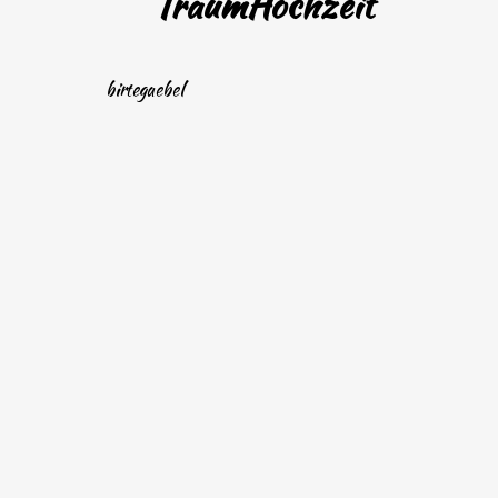
TraumHochzeit
birtegaebel