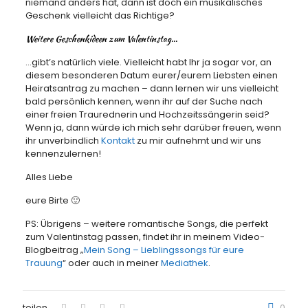
niemand anders hat, dann ist doch ein musikalisches
Geschenk vielleicht das Richtige?
Weitere Geschenkideen zum Valentinstag…
…gibt’s natürlich viele. Vielleicht habt Ihr ja sogar vor, an
diesem besonderen Datum eurer/eurem Liebsten einen
Heiratsantrag zu machen – dann lernen wir uns vielleicht
bald persönlich kennen, wenn ihr auf der Suche nach
einer freien Traurednerin und Hochzeitssängerin seid?
Wenn ja, dann würde ich mich sehr darüber freuen, wenn
ihr unverbindlich
Kontakt
zu mir aufnehmt und wir uns
kennenzulernen!
Alles Liebe
eure Birte 🙂
PS: Übrigens – weitere romantische Songs, die perfekt
zum Valentinstag passen, findet ihr in meinem Video-
Blogbeitrag „
Mein Song – Lieblingssongs für eure
Trauung
“ oder auch in meiner
Mediathek
.
teilen
0