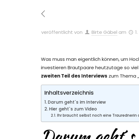
veröffentlicht von
Birte Gäbel
am
1
Was muss man eigentlich können, um Hochz
investieren Brautpaare heutzutage so viel
zweiten Teil des Interviews
zum Thema „5
Inhaltsverzeichnis
Darum geht´s im Interview
Hier geht`s zum Video
Ihr braucht selbst noch eine Trauredner
Darum geht´s 