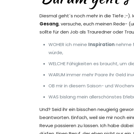
Diesmal geht´s noch mehr in die Tiefe ;-).
Gesang
, versuche, euch meinen Rede- (u
sollte für den Job als Trauredner oder Tra
WOHER ich meine
Inspiration
nehme fü
würde,
WELCHE Fähigkeiten es braucht, um die
WARUM immer mehr Paare ihr Geld inves
OB mir in diesem Saison- und Wochene
WAS bislang mein allerschönstes Erlebni
Und? Seid ihr ein bisschen neugierig gewo
beantworten. Einfach, weil sie mir noch e
Revue passieren zu lassen. Ich habe dabei
dürfen. Einen Beruf, der eben nicht nur ein