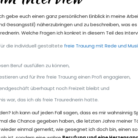
 Ich gebe euch einen ganz persönlichen Einblick in meine Arbe
nd Gesangsstil) näherzubringen und zu beschreiben, was es
urednerin. Welche Fragen ich konkret in diesem Teil des Inte
r die individuell gestaltete
freie Trauung mit Rede und Musi
sen Beruf ausfüllen zu können,
tieren und für ihre freie Trauung einen Profi engagieren,
ndgeschäft überhaupt noch Freizeit bleibt und
s war, das ich als freie Traurednerin hatte.
rden? Ich kann auf jeden Fall sagen, dass es mir wahnsinnig
inmal die Chance gegeben haben, die letzten Jahre meiner T
 wieder einmal gemerkt, wie gesegnet ich doch bin, einen so
 Job ist, sondern eine wahre
Berufung und eine Herzensan