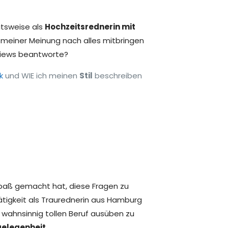
itsweise als
Hochzeitsrednerin mit
 meiner Meinung nach alles mitbringen
rviews beantworte?
k
und WIE ich meinen
Stil
beschreiben
 Spaß gemacht hat, diese Fragen zu
ätigkeit als Traurednerin aus Hamburg
 wahnsinnig tollen Beruf ausüben zu
gelegenheit
.