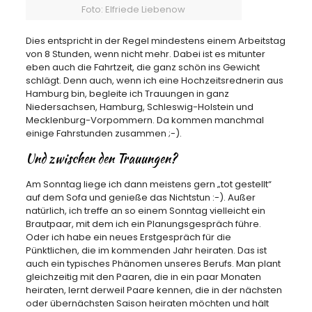
Foto: Elfriede Liebenow
Dies entspricht in der Regel mindestens einem Arbeitstag
von 8 Stunden, wenn nicht mehr. Dabei ist es mitunter
eben auch die Fahrtzeit, die ganz schön ins Gewicht
schlägt. Denn auch, wenn ich eine Hochzeitsrednerin aus
Hamburg bin, begleite ich Trauungen in ganz
Niedersachsen, Hamburg, Schleswig-Holstein und
Mecklenburg-Vorpommern. Da kommen manchmal
einige Fahrstunden zusammen ;-).
Und zwischen den Trauungen?
Am Sonntag liege ich dann meistens gern „tot gestellt“
auf dem Sofa und genieße das Nichtstun :-). Außer
natürlich, ich treffe an so einem Sonntag vielleicht ein
Brautpaar, mit dem ich ein Planungsgespräch führe.
Oder ich habe ein neues Erstgespräch für die
Pünktlichen, die im kommenden Jahr heiraten. Das ist
auch ein typisches Phänomen unseres Berufs. Man plant
gleichzeitig mit den Paaren, die in ein paar Monaten
heiraten, lernt derweil Paare kennen, die in der nächsten
oder übernächsten Saison heiraten möchten und hält