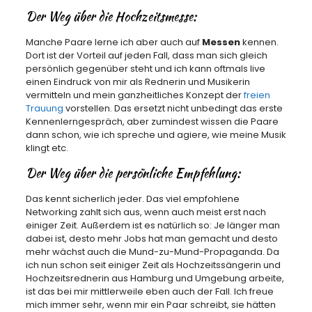
Der Weg über die Hochzeitsmesse:
Manche Paare lerne ich aber auch auf
Messen
kennen.
Dort ist der Vorteil auf jeden Fall, dass man sich gleich
persönlich gegenüber steht und ich kann oftmals live
einen Eindruck von mir als Rednerin und Musikerin
vermitteln und mein ganzheitliches Konzept der
freien
Trauung
vorstellen. Das ersetzt nicht unbedingt das erste
Kennenlerngespräch, aber zumindest wissen die Paare
dann schon, wie ich spreche und agiere, wie meine Musik
klingt etc.
Der Weg über die persönliche Empfehlung:
Das kennt sicherlich jeder. Das viel empfohlene
Networking zahlt sich aus, wenn auch meist erst nach
einiger Zeit. Außerdem ist es natürlich so: Je länger man
dabei ist, desto mehr Jobs hat man gemacht und desto
mehr wächst auch die Mund-zu-Mund-Propaganda. Da
ich nun schon seit einiger Zeit als Hochzeitssängerin und
Hochzeitsrednerin aus Hamburg und Umgebung arbeite,
ist das bei mir mittlerweile eben auch der Fall. Ich freue
mich immer sehr, wenn mir ein Paar schreibt, sie hätten