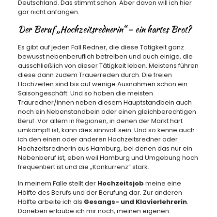
Deutschland. Das stimmt schon. Aber davon will ich hier
gar nicht anfangen.
Der Beruf „Hochzeitsrednerin“ – ein hartes Brot?
Es gibt auf jeden Fall Redner, die diese Tätigkeit ganz
bewusst nebenberuflich betreiben und auch einige, die
ausschließlich von dieser Tätigkeit leben. Meistens führen
diese dann zudem Trauerreden durch. Die freien
Hochzeiten sind bis auf wenige Ausnahmen schon ein
Saisongeschäft. Und so haben die meisten
Trauredner/innen neben diesem Hauptstandbein auch
noch ein Nebenstandbein oder einen gleichberechtigen
Beruf. Vor allem in Regionen, in denen der Markt hart
umkämpft ist, kann dies sinnvoll sein. Und so kenne auch
ich den einen oder anderen Hochzeitsredner oder
Hochzeitsrednerin aus Hamburg, bei denen das nur ein
Nebenberuf ist, eben weil Hamburg und Umgebung hoch
frequentiert ist und die „Konkurrenz“ stark.
In meinem Falle stellt der
Hochzeitsjob
meine eine
Hälfte des Berufs und der Berufung dar. Zur anderen
Hälfte arbeite ich als
Gesangs- und Klavierlehrerin
.
Daneben erlaube ich mir noch, meinen eigenen