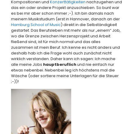
Kompositionen und
Konzerttätigkeiten
nachzugehen und
das ein oder andere Projekt anzuschieben. So bunt war
es bei mir aber schon immer ;-). Ich bin damals nach
meinem Musikstudium (erst in Hannover, danach an der
Hamburg School of Music
) direkt in die Selbständigkeit
gestartet. Das Berufsleben mit mehr als nur „einem“ Job,
wo die Grenze zwischen Herzensprojekt und Arbeit
fließend sind, ist für mich normal und das alles
zusammen ist mein Beruf. Ich kenne es nicht anders und
deshalb hab ich die Frage wohl auch zunächst nicht
wirklich verstanden. Daher kann ich sagen: Ich mache
alle meine Jobs
hauptberuflich
und nie einfach nur
etwas nebenbei. Nebenbei leg ich höchstens mal die
Wäsche (oder sortiere meine Unterlagen für die Steuer
;-))!