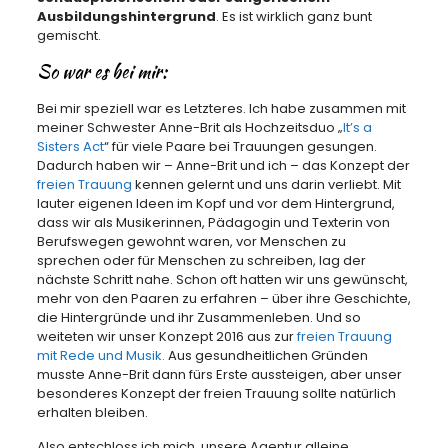
Ausbildungshintergrund
. Es ist wirklich ganz bunt
gemischt.
So war es bei mir:
Bei mir speziell war es Letzteres. Ich habe zusammen mit
meiner Schwester Anne-Brit als Hochzeitsduo „
It’s a
Sisters Act
“ für viele Paare bei Trauungen gesungen.
Dadurch haben wir – Anne-Brit und ich – das Konzept der
freien Trauung
kennen gelernt und uns darin verliebt. Mit
lauter eigenen Ideen im Kopf und vor dem Hintergrund,
dass wir als Musikerinnen, Pädagogin und Texterin von
Berufswegen gewohnt waren, vor Menschen zu
sprechen oder für Menschen zu schreiben, lag der
nächste Schritt nahe. Schon oft hatten wir uns gewünscht,
mehr von den Paaren zu erfahren – über ihre Geschichte,
die Hintergründe und ihr Zusammenleben. Und so
weiteten wir unser Konzept 2016 aus zur
freien Trauung
mit Rede und Musik.
Aus gesundheitlichen Gründen
musste Anne-Brit dann fürs Erste aussteigen, aber unser
besonderes Konzept der freien Trauung sollte natürlich
erhalten bleiben.
Also entschloss ich mich, unsere Agentur alleine