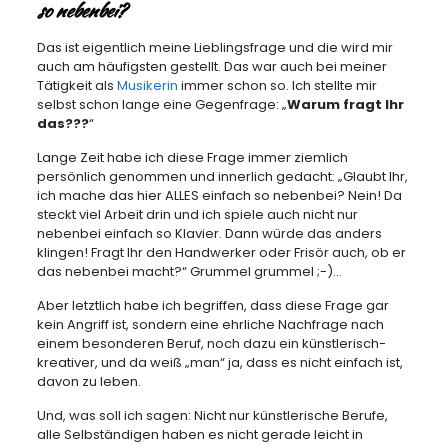
so nebenbei?
Das ist eigentlich meine Lieblingsfrage und die wird mir
auch am häufigsten gestellt. Das war auch bei meiner
Tätigkeit als
Musikerin
immer schon so. Ich stellte mir
selbst schon lange eine Gegenfrage: „
Warum fragt Ihr
das???
“
Lange Zeit habe ich diese Frage immer ziemlich
persönlich genommen und innerlich gedacht: „Glaubt Ihr,
ich mache das hier ALLES einfach so nebenbei? Nein! Da
steckt viel Arbeit drin und ich spiele auch nicht nur
nebenbei einfach so Klavier. Dann würde das anders
klingen! Fragt Ihr den Handwerker oder Frisör auch, ob er
das nebenbei macht?“ Grummel grummel ;-)…
Aber letztlich habe ich begriffen, dass diese Frage gar
kein Angriff ist, sondern eine ehrliche Nachfrage nach
einem besonderen Beruf, noch dazu ein künstlerisch-
kreativer, und da weiß „man“ ja, dass es nicht einfach ist,
davon zu leben.
Und, was soll ich sagen: Nicht nur künstlerische Berufe,
alle Selbständigen haben es nicht gerade leicht in